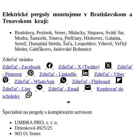
Elektrické pergoly montujeme v Bratislavskom a
Trnavskom kraji:
Bratislava, Pezinok, Senec, Malacky, Stupava, Svätý Jur,
Modra, Šamorín, Trnava, Piešťany, Hlohovec, Galanta,
Sereď, Dunajská Streda, Šaľa, Leopoldov, Vrbové, Veľký
Meder, Gabčíkovo, Jaslovské Bohunice
Zdieľať stránku
Zdieľať - Facebook
Zdieľať - X (Twitter)
Zdieľať
- Pinterest
Zdieľať - LinkedIn
Zdieľať - Viber
Zdieľať - WhatsApp
Zdieľať - Flipboard
Zdieľať - Line
Zdieľať - Email
Kopírovať do
schránky
Špecialisti na pergoly s komplexným servisom
UMBRA PRO, s. r. o.
Drienková 4925/25
903 01 Senec