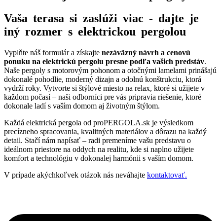
Vaša terasa si zaslúži viac - dajte je
iný rozmer s elektrickou pergolou
Vyplňte náš formulár a získajte
nezáväzný návrh a cenovú
ponuku na elektrickú pergolu presne podľa vašich predstáv
.
Naše pergoly s motorovým pohonom a otočnými lamelami prinášajú
dokonalé pohodlie, moderný dizajn a odolnú konštrukciu, ktorá
vydrží roky. Vytvorte si štýlové miesto na relax, ktoré si užijete v
každom počasí – naši odborníci pre vás pripravia riešenie, ktoré
dokonale ladí s vaším domom aj životným štýlom.
Každá elektrická pergola od proPERGOLA.sk je výsledkom
precízneho spracovania, kvalitných materiálov a dôrazu na každý
detail. Stačí nám napísať – radi premeníme vašu predstavu o
ideálnom priestore na oddych na realitu, kde si naplno užijete
komfort a technológiu v dokonalej harmónii s vaším domom.
V prípade akýchkoľvek otázok nás neváhajte
kontaktovať.