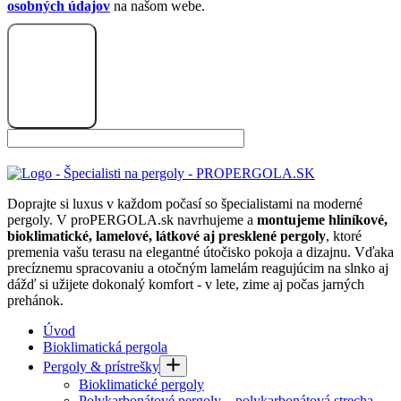
osobných údajov
na našom webe.
Odoslať
Doprajte si luxus v každom počasí so špecialistami na moderné
pergoly. V proPERGOLA.sk navrhujeme a
montujeme hliníkové,
bioklimatické, lamelové, látkové aj presklené pergoly
, ktoré
premenia vašu terasu na elegantné útočisko pokoja a dizajnu. Vďaka
precíznemu spracovaniu a otočným lamelám reagujúcim na slnko aj
dážď si užijete dokonalý komfort - v lete, zime aj počas jarných
prehánok.
Úvod
Bioklimatická pergola
Pergoly & prístrešky
Bioklimatické pergoly
Polykarbonátové pergoly – polykarbonátová strecha