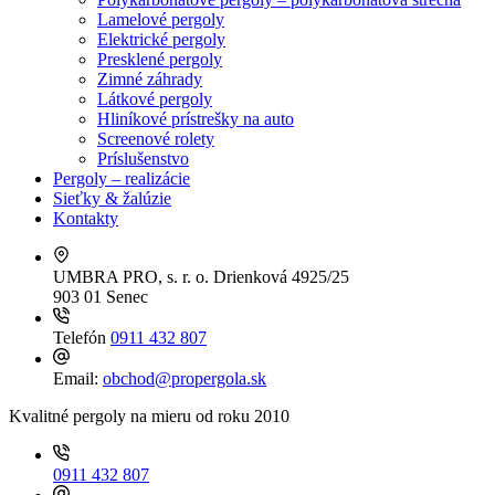
Lamelové pergoly
Elektrické pergoly
Presklené pergoly
Zimné záhrady
Látkové pergoly
Hliníkové prístrešky na auto
Screenové rolety
Príslušenstvo
Pergoly – realizácie
Sieťky & žalúzie
Kontakty
UMBRA PRO, s. r. o.
Drienková 4925/25
903 01 Senec
Telefón
0911 432 807
Email:
obchod@propergola.sk
Kvalitné pergoly na mieru od roku 2010
0911 432 807