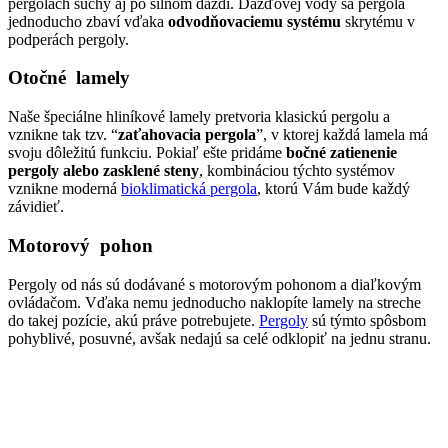
pergolách suchý aj po silnom daždi. Dažďovej vody sa pergola
jednoducho zbaví vďaka
odvodňovaciemu systému
skrytému v
podperách pergoly.
Otočné lamely
Naše špeciálne hliníkové lamely pretvoria klasickú pergolu a
vznikne tak tzv. “
zaťahovacia pergola
”, v ktorej každá lamela má
svoju dôležitú funkciu. Pokiaľ ešte pridáme
bočné zatienenie
pergoly alebo zasklené steny
, kombináciou týchto systémov
vznikne moderná
bioklimatická pergola
, ktorú Vám bude každý
závidieť.
Motorový pohon
Pergoly od nás sú dodávané s motorovým pohonom a diaľkovým
ovládačom. Vďaka nemu jednoducho naklopíte lamely na streche
do takej pozície, akú práve potrebujete.
Pergoly
sú týmto spôsbom
pohyblivé, posuvné, avšak nedajú sa celé odklopiť na jednu stranu.