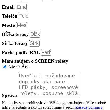
Email
Telefón
Mesto
Dĺžka terasy
Šírka terasy
Farba podľa RAL
Mám záujem o SCREEN rolety
Nie
Áno
Správa
Na to, aby sme mohli vybaviť Váš dopyt potrebujeme Vaše osobné
údaje. Prečítajte si ako ich spracúvame v sekcii
Zásady ochrany