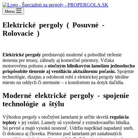
Menu
Elektrické pergoly ( Posuvné -
Rolovacie )
za dobrú cenu
Elektrické pergoly
predstavujú moderné a pohodlné riešenie
tienenia pre terasy, záhrady aj komerčné priestory. Vďaka
motorovému pohonu a
otočným hliníkovým lamelám jednoducho
prispôsobíte tienenie aj ventiláciu aktuálnemu počasiu.
Spojenie
technológie, dizajnu a odolnosti robí z elektrickej pergoly ideálne
miesto na oddych či stretnutie – s komfortom na dotyk tlačidla.
Moderné elektrické pergoly - spojenie
technológie a štýlu
Výhodou pergoly s otočnými lamelami je určite skvelá
regulácia
teploty
v jej vnútri. Lamely sú vyrobené z extrudovaného hliníka.
Sú pevné a majú vysokú nosnosť. Udržia napríklad napadaný sneh,
či dokonca aj človeka. Priestor pod lamelami pri zatiahnutých