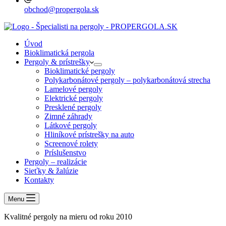
obchod@propergola.sk
Úvod
Bioklimatická pergola
Pergoly & prístrešky
Bioklimatické pergoly
Polykarbonátové pergoly – polykarbonátová strecha
Lamelové pergoly
Elektrické pergoly
Presklené pergoly
Zimné záhrady
Látkové pergoly
Hliníkové prístrešky na auto
Screenové rolety
Príslušenstvo
Pergoly – realizácie
Sieťky & žalúzie
Kontakty
Menu
Kvalitné pergoly na mieru od roku 2010