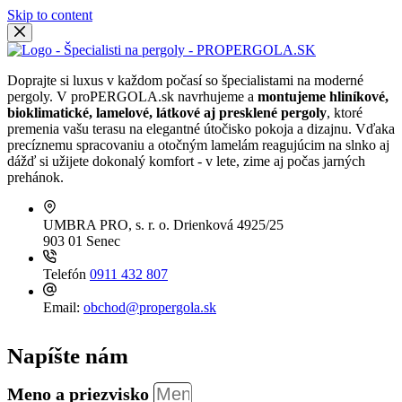
Skip to content
Doprajte si luxus v každom počasí so špecialistami na moderné
pergoly. V proPERGOLA.sk navrhujeme a
montujeme hliníkové,
bioklimatické, lamelové, látkové aj presklené pergoly
, ktoré
premenia vašu terasu na elegantné útočisko pokoja a dizajnu. Vďaka
precíznemu spracovaniu a otočným lamelám reagujúcim na slnko aj
dážď si užijete dokonalý komfort - v lete, zime aj počas jarných
prehánok.
UMBRA PRO, s. r. o.
Drienková 4925/25
903 01 Senec
Telefón
0911 432 807
Email:
obchod@propergola.sk
Napíšte nám
Meno a priezvisko